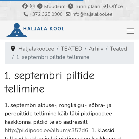
Stuudium
Tunniplaan
Office
+372 325 0900
info@haljalakool.ee
Haljalakool.ee
TEATED
Arhiiv
Teated
1. septembri piltide tellimine
1. septembri piltide
tellimine
1. septembri aktuse-, rongkäigu-, sõbra- ja
perepiltide tellimine käib läbi pildipood.ee
keskkonna, pildid leiab aadressilt
http://pildipood.ee/album/c352d6
1. klassid
tellivad ka klassipildi pildipood.ee keskkonnast.